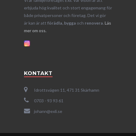
Vi är familjeföretaget Exli. Vår vision är att
erbjuda hög kvalitet och stort engagemang för
både privatpersoner och företag. Det vi gör
är kan är att
förädla, bygga
och
renovera
.
Läs
mer om oss.
KONTAKT
Idrottsvägen 11, 471 31 Skärhamn
0703 - 93 93 61
johann@exli.se