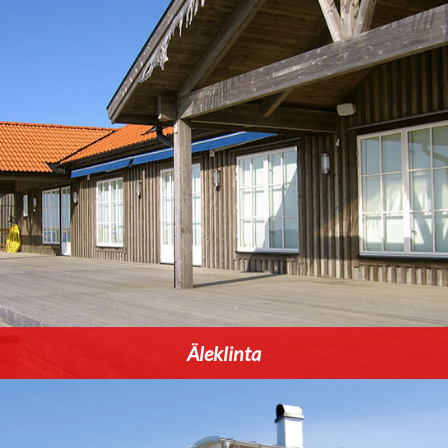
Äleklinta