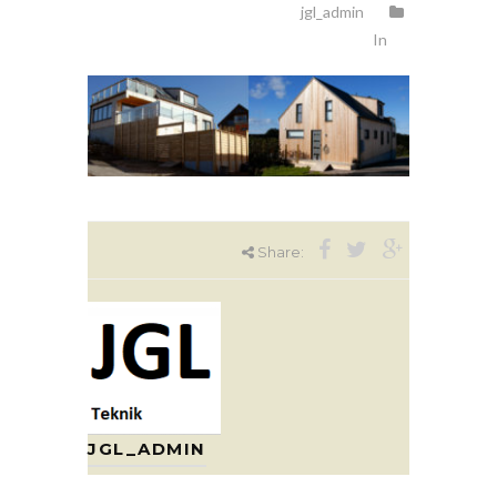
jgl_admin
In
Share:
JGL_ADMIN