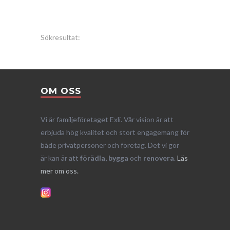
Sökresultat:
OM OSS
Vi är familjeföretaget Exli. Vår vision är att
erbjuda hög kvalitet och stort engagemang för
både privatpersoner och företag. Det vi gör
är kan är att
förädla, bygga
och
renovera
.
Läs
mer om oss.