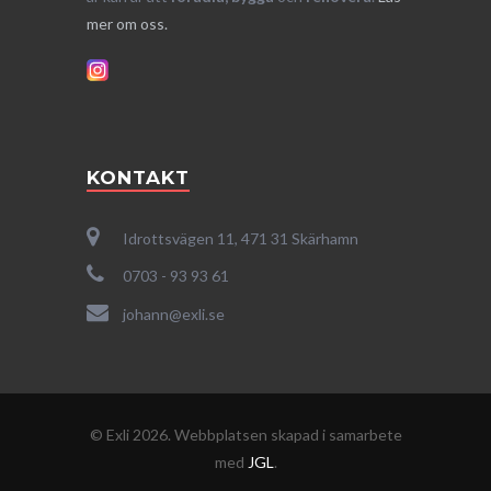
mer om oss.
KONTAKT
Idrottsvägen 11, 471 31 Skärhamn
0703 - 93 93 61
johann@exli.se
© Exli 2026. Webbplatsen skapad i samarbete
med
JGL
.