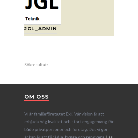
JGL_ADMIN
Sökresultat:
OM OSS
Vi är familjeföretaget Exli. Vår vision är att
erbjuda hög kvalitet och stort engagemang för
både privatpersoner och företag. Det vi gör
är kan är att
förädla, bygga
och
renovera
.
Läs