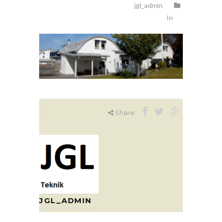
jgl_admin
In
Share:
JGL_ADMIN