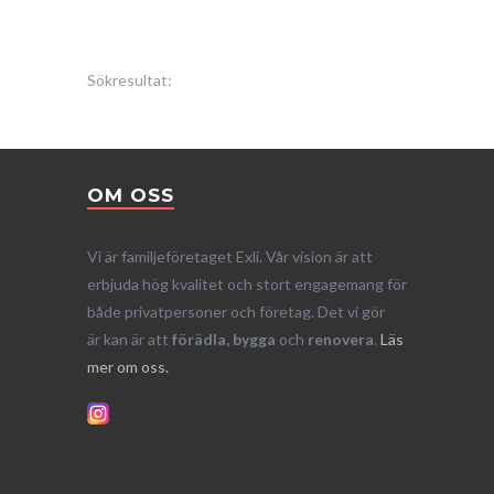
Sökresultat:
OM OSS
Vi är familjeföretaget Exli. Vår vision är att
erbjuda hög kvalitet och stort engagemang för
både privatpersoner och företag. Det vi gör
är kan är att
förädla, bygga
och
renovera
.
Läs
mer om oss.